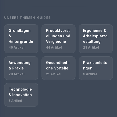
UNSERE THEMEN-GUIDES
Grundlagen
Produktvorst
Ergonomie &
&
ellungen und
Arbeitsplatzg
Hintergründe
Vergleiche
estaltung
46 Artikel
44 Artikel
28 Artikel
Anwendung
Gesundheitli
Praxisanleitu
& Praxis
che Vorteile
ngen
28 Artikel
21 Artikel
9 Artikel
Technologie
& Innovation
5 Artikel