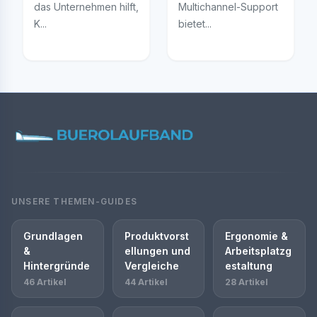
das Unternehmen hilft,
Multichannel-Support
K...
bietet...
UNSERE THEMEN-GUIDES
Grundlagen
Produktvorst
Ergonomie &
&
ellungen und
Arbeitsplatzg
Hintergründe
Vergleiche
estaltung
46 Artikel
44 Artikel
28 Artikel