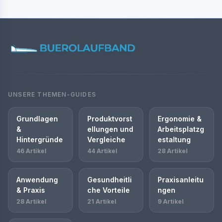
UNSERE THEMEN-GUIDES
Grundlagen
Produktvorst
Ergonomie &
&
ellungen und
Arbeitsplatzg
Hintergründe
Vergleiche
estaltung
46 Artikel
44 Artikel
28 Artikel
Anwendung
Gesundheitli
Praxisanleitu
& Praxis
che Vorteile
ngen
28 Artikel
21 Artikel
9 Artikel